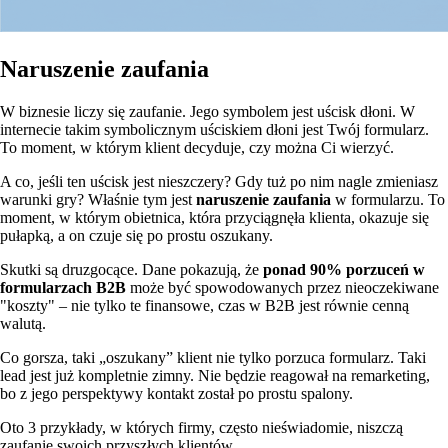
Naruszenie zaufania
W biznesie liczy się zaufanie. Jego symbolem jest uścisk dłoni. W
internecie takim symbolicznym uściskiem dłoni jest Twój formularz.
To moment, w którym klient decyduje, czy można Ci wierzyć.
A co, jeśli ten uścisk jest nieszczery? Gdy tuż po nim nagle zmieniasz
warunki gry? Właśnie tym jest
naruszenie zaufania
w formularzu. To
moment, w którym obietnica, która przyciągnęła klienta, okazuje się
pułapką, a on czuje się po prostu oszukany.
Skutki są druzgocące. Dane pokazują, że
ponad 90% porzuceń w
formularzach B2B
może być spowodowanych przez nieoczekiwane
"koszty" – nie tylko te finansowe, czas w B2B jest równie cenną
walutą.
Co gorsza, taki „oszukany” klient nie tylko porzuca formularz. Taki
lead jest już kompletnie zimny. Nie będzie reagował na remarketing,
bo z jego perspektywy kontakt został po prostu spalony.
Oto 3 przykłady, w których firmy, często nieświadomie, niszczą
zaufanie swoich przyszłych klientów.