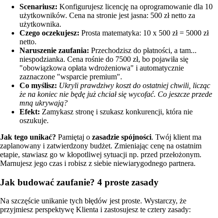
Scenariusz:
Konfigurujesz licencję na oprogramowanie dla 10
użytkowników. Cena na stronie jest jasna: 500 zł netto za
użytkownika.
Czego oczekujesz:
Prosta matematyka: 10 x 500 zł = 5000 zł
netto.
Naruszenie zaufania:
Przechodzisz do płatności, a tam...
niespodzianka. Cena rośnie do 7500 zł, bo pojawiła się
"obowiązkowa opłata wdrożeniowa" i automatycznie
zaznaczone "wsparcie premium".
Co myślisz:
Ukryli prawdziwy koszt do ostatniej chwili, licząc
że na koniec nie będę już chciał się wycofać. Co jeszcze przede
mną ukrywają?
Efekt:
Zamykasz stronę i szukasz konkurencji, która nie
oszukuje.
Jak tego unikać?
Pamiętaj o
zasadzie spójności
. Twój klient ma
zaplanowany i zatwierdzony budżet. Zmieniając cenę na ostatnim
etapie, stawiasz go w kłopotliwej sytuacji np. przed przełożonym.
Marnujesz jego czas i robisz z siebie niewiarygodnego partnera.
Jak budować zaufanie? 4 proste zasady
Na szczęście unikanie tych błędów jest proste. Wystarczy, że
przyjmiesz perspektywę Klienta i zastosujesz te cztery zasady: