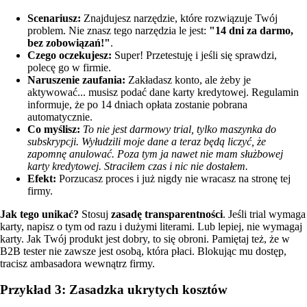
Scenariusz:
Znajdujesz narzędzie, które rozwiązuje Twój
problem. Nie znasz tego narzędzia le jest:
"14 dni za darmo,
bez zobowiązań!"
.
Czego oczekujesz:
Super! Przetestuję i jeśli się sprawdzi,
polecę go w firmie.
Naruszenie zaufania:
Zakładasz konto, ale żeby je
aktywować... musisz podać dane karty kredytowej. Regulamin
informuje, że po 14 dniach opłata zostanie pobrana
automatycznie.
Co myślisz:
To nie jest darmowy trial, tylko maszynka do
subskrypcji. Wyłudzili moje dane a teraz będą liczyć, że
zapomnę anulować. Poza tym ja nawet nie mam służbowej
karty kredytowej. Straciłem czas i nic nie dostałem.
Efekt:
Porzucasz proces i już nigdy nie wracasz na stronę tej
firmy.
Jak tego unikać?
Stosuj
zasadę transparentności
. Jeśli trial wymaga
karty, napisz o tym od razu i dużymi literami. Lub lepiej, nie wymagaj
karty. Jak Twój produkt jest dobry, to się obroni. Pamiętaj też, że w
B2B tester nie zawsze jest osobą, która płaci. Blokując mu dostęp,
tracisz ambasadora wewnątrz firmy.
Przykład 3: Zasadzka ukrytych kosztów