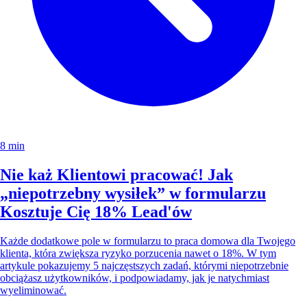
8 min
Nie każ Klientowi pracować! Jak
„niepotrzebny wysiłek” w formularzu
Kosztuje Cię 18% Lead'ów
Każde dodatkowe pole w formularzu to praca domowa dla Twojego
klienta, która zwiększa ryzyko porzucenia nawet o 18%. W tym
artykule pokazujemy 5 najczęstszych zadań, którymi niepotrzebnie
obciążasz użytkowników, i podpowiadamy, jak je natychmiast
wyeliminować.