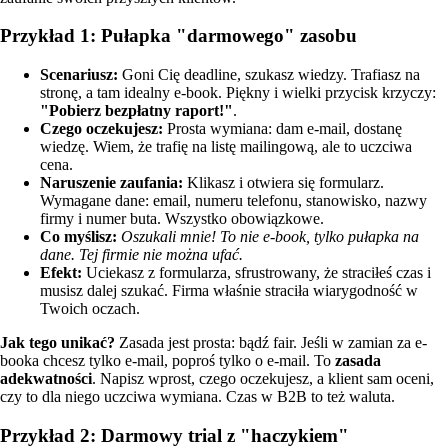
Przykład 1: Pułapka "darmowego" zasobu
Scenariusz:
Goni Cię deadline, szukasz wiedzy. Trafiasz na
stronę, a tam idealny e-book. Piękny i wielki przycisk krzyczy:
"Pobierz bezpłatny raport!"
.
Czego oczekujesz:
Prosta wymiana: dam e-mail, dostanę
wiedzę. Wiem, że trafię na listę mailingową, ale to uczciwa
cena.
Naruszenie zaufania:
Klikasz i otwiera się formularz.
Wymagane dane: email, numeru telefonu, stanowisko, nazwy
firmy i numer buta. Wszystko obowiązkowe.
Co myślisz:
Oszukali mnie! To nie e-book, tylko pułapka na
dane. Tej firmie nie można ufać.
Efekt:
Uciekasz z formularza, sfrustrowany, że straciłeś czas i
musisz dalej szukać. Firma właśnie straciła wiarygodność w
Twoich oczach.
Jak tego unikać?
Zasada jest prosta: bądź fair. Jeśli w zamian za e-
booka chcesz tylko e-mail, poproś tylko o e-mail. To
zasada
adekwatności
. Napisz wprost, czego oczekujesz, a klient sam oceni,
czy to dla niego uczciwa wymiana. Czas w B2B to też waluta.
Przykład 2: Darmowy trial z "haczykiem"