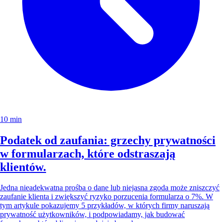
10 min
Podatek od zaufania: grzechy prywatności
w formularzach, które odstraszają
klientów.
Jedna nieadekwatna prośba o dane lub niejasna zgoda może zniszczyć
zaufanie klienta i zwiększyć ryzyko porzucenia formularza o 7%. W
tym artykule pokazujemy 5 przykładów, w których firmy naruszają
prywatność użytkowników, i podpowiadamy, jak budować