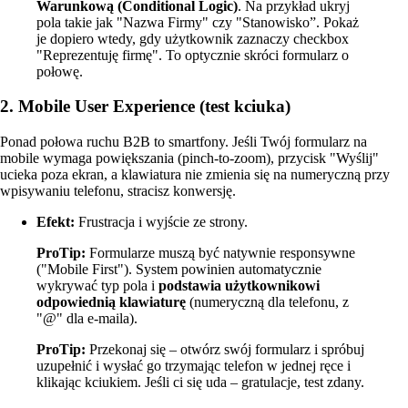
Warunkową (Conditional Logic)
. Na przykład ukryj
pola takie jak "Nazwa Firmy" czy "Stanowisko”. Pokaż
je dopiero wtedy, gdy użytkownik zaznaczy checkbox
"Reprezentuję firmę". To optycznie skróci formularz o
połowę.
2. Mobile User Experience (test kciuka)
Ponad połowa ruchu B2B to smartfony. Jeśli Twój formularz na
mobile wymaga powiększania (pinch-to-zoom), przycisk "Wyślij"
ucieka poza ekran, a klawiatura nie zmienia się na numeryczną przy
wpisywaniu telefonu, stracisz konwersję.
Efekt:
Frustracja i wyjście ze strony.
ProTip:
Formularze muszą być natywnie responsywne
("Mobile First"). System powinien automatycznie
wykrywać typ pola i
podstawia użytkownikowi
odpowiednią klawiaturę
(numeryczną dla telefonu, z
"@" dla e-maila).
ProTip:
Przekonaj się – otwórz swój formularz i spróbuj
uzupełnić i wysłać go trzymając telefon w jednej ręce i
klikając kciukiem. Jeśli ci się uda – gratulacje, test zdany.