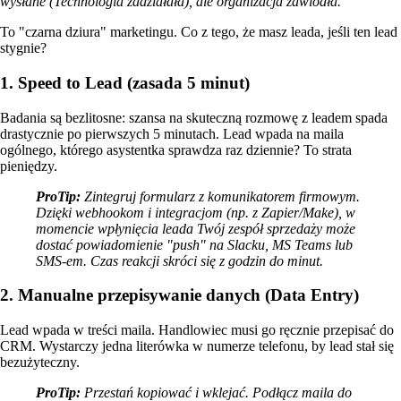
wysłane (Technologia zadziałała), ale organizacja zawiodła.
To "czarna dziura" marketingu. Co z tego, że masz leada, jeśli ten lead
stygnie?
1. Speed to Lead (zasada 5 minut)
Badania są bezlitosne: szansa na skuteczną rozmowę z leadem spada
drastycznie po pierwszych 5 minutach. Lead wpada na maila
ogólnego, którego asystentka sprawdza raz dziennie? To strata
pieniędzy.
ProTip:
Zintegruj formularz z komunikatorem firmowym.
Dzięki webhookom i integracjom (np. z Zapier/Make), w
momencie wpłynięcia leada Twój zespół sprzedaży może
dostać powiadomienie "push" na Slacku, MS Teams lub
SMS-em. Czas reakcji skróci się z godzin do minut.
2. Manualne przepisywanie danych (Data Entry)
Lead wpada w treści maila. Handlowiec musi go ręcznie przepisać do
CRM. Wystarczy jedna literówka w numerze telefonu, by lead stał się
bezużyteczny.
ProTip:
Przestań kopiować i wklejać. Podłącz maila do