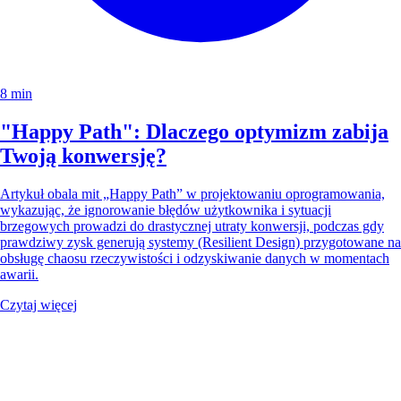
8 min
"Happy Path": Dlaczego optymizm zabija
Twoją konwersję?
Artykuł obala mit „Happy Path” w projektowaniu oprogramowania,
wykazując, że ignorowanie błędów użytkownika i sytuacji
brzegowych prowadzi do drastycznej utraty konwersji, podczas gdy
prawdziwy zysk generują systemy (Resilient Design) przygotowane na
obsługę chaosu rzeczywistości i odzyskiwanie danych w momentach
awarii.
Czytaj więcej