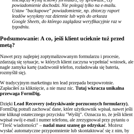
powiadomienie dochodzi. Nie polegaj tylko na e-mailu.
Ustaw "backupowe" powiadomienie, np. zbiorczy raport
leadów wysyłany raz dziennie lub wpis do arkusza
Google Sheets, do którego zaglądasz weryfikacyjnie raz w
tygodniu.
Podsumowanie: A co, jeśli klient ucieknie tuż przed
metą?
Nawet przy najlepiej zoptymalizowanym formularzu i procesie,
zdarzają się sytuacje, w których klient zaczyna wypełniać wniosek, ale
nagle zamyka kartę (zadzwonił telefon, rozładowała się bateria,
rozmyślił się).
W tradycyjnym marketingu ten lead przepada bezpowrotnie.
Zapłaciłeś za kliknięcie, a nie masz nic.
Tutaj wkracza unikalna
przewaga FormDig.
Dzięki
Lead Recovery (odzyskiwanie porzuconych formularzy)
,
FormDig potrafi zachować dane, które użytkownik wpisał, nawet jeśli
nie kliknął ostatecznego przycisku "Wyślij". Oznacza to, że jeśli klient
wpisał swój e-mail i numer telefonu, ale zrezygnował przy pytaniu o
"Treść wiadomości" –
nadal masz szansę go odzyskać
. Możesz
wysłać automatyczne przypomnienie lub skontaktować się z nim, by