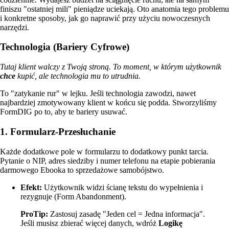
finiszu "ostatniej mili" pieniądze uciekają. Oto anatomia tego problemu
i konkretne sposoby, jak go naprawić przy użyciu nowoczesnych
narzędzi.
Technologia (Bariery Cyfrowe)
Tutaj klient walczy z Twoją stroną. To moment, w którym użytkownik
chce
kupić, ale technologia mu to utrudnia.
To "zatykanie rur" w lejku. Jeśli technologia zawodzi, nawet
najbardziej zmotywowany klient w końcu się podda. Stworzyliśmy
FormDIG po to, aby te bariery usuwać.
1. Formularz-Przesłuchanie
Każde dodatkowe pole w formularzu to dodatkowy punkt tarcia.
Pytanie o NIP, adres siedziby i numer telefonu na etapie pobierania
darmowego Ebooka to sprzedażowe samobójstwo.
Efekt:
Użytkownik widzi ścianę tekstu do wypełnienia i
rezygnuje (Form Abandonment).
ProTip:
Zastosuj zasadę "Jeden cel = Jedna informacja".
Jeśli musisz zbierać więcej danych, wdróż
Logikę