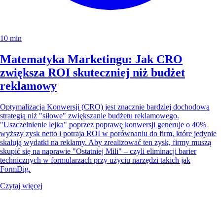
10 min
Matematyka Marketingu: Jak CRO
zwiększa ROI skuteczniej niż budżet
reklamowy
Optymalizacja Konwersji (CRO) jest znacznie bardziej dochodową
strategią niż "siłowe" zwiększanie budżetu reklamowego.
"Uszczelnienie lejka" poprzez poprawę konwersji generuje o 40%
wyższy zysk netto i potraja ROI w porównaniu do firm, które jedynie
skalują wydatki na reklamy. Aby zrealizować ten zysk, firmy muszą
skupić się na naprawie "Ostatniej Mili" – czyli eliminacji barier
technicznych w formularzach przy użyciu narzędzi takich jak
FormDig.
Czytaj więcej