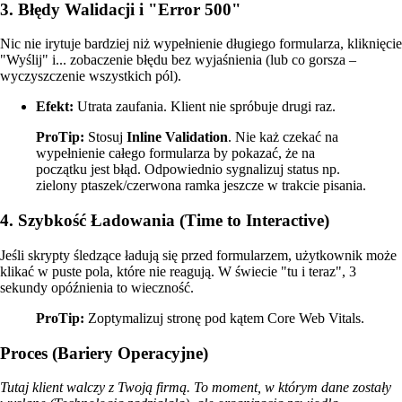
3. Błędy Walidacji i "Error 500"
Nic nie irytuje bardziej niż wypełnienie długiego formularza, kliknięcie
"Wyślij" i... zobaczenie błędu bez wyjaśnienia (lub co gorsza –
wyczyszczenie wszystkich pól).
Efekt:
Utrata zaufania. Klient nie spróbuje drugi raz.
ProTip:
Stosuj
Inline Validation
. Nie każ czekać na
wypełnienie całego formularza by pokazać, że na
początku jest błąd. Odpowiednio sygnalizuj status np.
zielony ptaszek/czerwona ramka jeszcze w trakcie pisania.
4. Szybkość Ładowania (Time to Interactive)
Jeśli skrypty śledzące ładują się przed formularzem, użytkownik może
klikać w puste pola, które nie reagują. W świecie "tu i teraz", 3
sekundy opóźnienia to wieczność.
ProTip:
Zoptymalizuj stronę pod kątem Core Web Vitals.
Proces (Bariery Operacyjne)
Tutaj klient walczy z Twoją firmą. To moment, w którym dane zostały