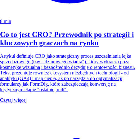
8 min
Co to jest CRO? Przewodnik po strategii i
kluczowych graczach na rynku
Artykuł definiuje CRO jako strategiczny proces uszczelniania lejka
sprzedażowego (tzw. "dziurawego wiadra"), który wykracza poza
kosmetykę wizualną i bezpośrednio decyduje o rentowności biznesu.
Tekst prezentuje również ekosystem niezbędnych technologii - od
analityki (GA4) i map ciepła, aż po narzędzia do optymalizacji
formularzy jak FormDig, które zabezpieczają konwersję na
krytycznym etapie "ostatniej mili".
Czytaj więcej