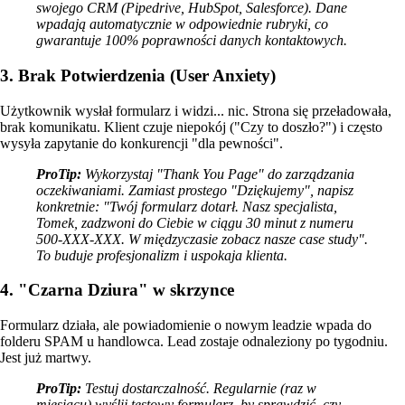
swojego CRM (Pipedrive, HubSpot, Salesforce). Dane
wpadają automatycznie w odpowiednie rubryki, co
gwarantuje 100% poprawności danych kontaktowych.
3. Brak Potwierdzenia (User Anxiety)
Użytkownik wysłał formularz i widzi... nic. Strona się przeładowała,
brak komunikatu. Klient czuje niepokój ("Czy to doszło?") i często
wysyła zapytanie do konkurencji "dla pewności".
ProTip:
Wykorzystaj "Thank You Page" do zarządzania
oczekiwaniami. Zamiast prostego "Dziękujemy", napisz
konkretnie: "Twój formularz dotarł. Nasz specjalista,
Tomek, zadzwoni do Ciebie w ciągu 30 minut z numeru
500-XXX-XXX. W międzyczasie zobacz nasze case study".
To buduje profesjonalizm i uspokaja klienta.
4. "Czarna Dziura" w skrzynce
Formularz działa, ale powiadomienie o nowym leadzie wpada do
folderu SPAM u handlowca. Lead zostaje odnaleziony po tygodniu.
Jest już martwy.
ProTip:
Testuj dostarczalność. Regularnie (raz w
miesiącu) wyślij testowy formularz, by sprawdzić, czy