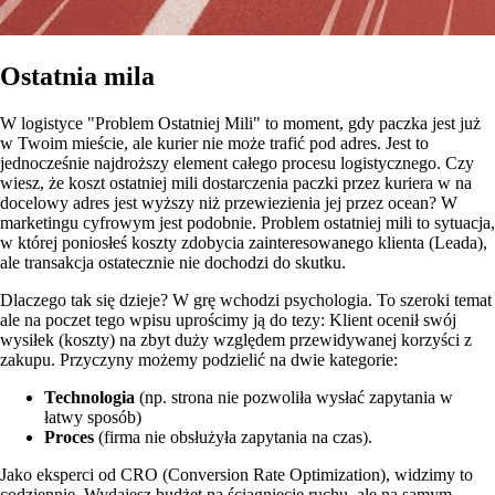
Ostatnia mila
W logistyce "Problem Ostatniej Mili" to moment, gdy paczka jest już
w Twoim mieście, ale kurier nie może trafić pod adres. Jest to
jednocześnie najdroższy element całego procesu logistycznego. Czy
wiesz, że koszt ostatniej mili dostarczenia paczki przez kuriera w na
docelowy adres jest wyższy niż przewiezienia jej przez ocean? W
marketingu cyfrowym jest podobnie. Problem ostatniej mili to sytuacja,
w której poniosłeś koszty zdobycia zainteresowanego klienta (Leada),
ale transakcja ostatecznie nie dochodzi do skutku.
Dlaczego tak się dzieje? W grę wchodzi psychologia. To szeroki temat
ale na poczet tego wpisu uprościmy ją do tezy: Klient ocenił swój
wysiłek (koszty) na zbyt duży względem przewidywanej korzyści z
zakupu. Przyczyny możemy podzielić na dwie kategorie:
Technologia
(np. strona nie pozwoliła wysłać zapytania w
łatwy sposób)
Proces
(firma nie obsłużyła zapytania na czas).
Jako eksperci od CRO (Conversion Rate Optimization), widzimy to
codziennie. Wydajesz budżet na ściągnięcie ruchu, ale na samym